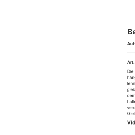
B
Auf
Art
Die
häng
leh
glei
dem
hal
ver
Glei
Vi