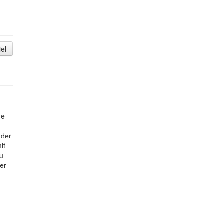
iel
he
nder
it
zu
er