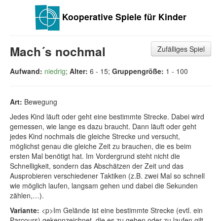
Kooperative Spiele für Kinder
Mach´s nochmal
Zufälliges Spiel
Aufwand:
niedrig
;
Alter:
6 - 15;
Gruppengröße:
1 - 100
Art:
Bewegung
Jedes Kind läuft oder geht eine bestimmte Strecke. Dabei wird
gemessen, wie lange es dazu braucht. Dann läuft oder geht
jedes Kind nochmals die gleiche Strecke und versucht,
möglichst genau die gleiche Zeit zu brauchen, die es beim
ersten Mal benötigt hat. Im Vordergrund steht nicht die
Schnelligkeit, sondern das Abschätzen der Zeit und das
Ausprobieren verschiedener Taktiken (z.B. zwei Mal so schnell
wie möglich laufen, langsam gehen und dabei die Sekunden
zählen,…).
Variante:
<p>Im Gelände ist eine bestimmte Strecke (evtl. ein
Parcours) gekennzeichnet, die es zu gehen oder zu laufen gilt.