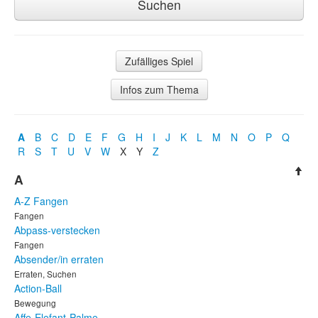
Zufälliges Spiel
Infos zum Thema
A
B
C
D
E
F
G
H
I
J
K
L
M
N
O
P
Q
R
S
T
U
V
W
X
Y
Z
A
A-Z Fangen
Fangen
Abpass-verstecken
Fangen
Absender/in erraten
Erraten, Suchen
Action-Ball
Bewegung
Affe-Elefant-Palme